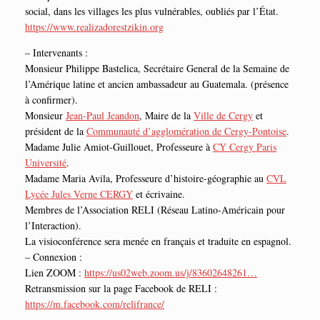
social, dans les villages les plus vulnérables, oubliés par l’État.
https://www.
realizadorestzikin.org
– Intervenants :
Monsieur Philippe Bastelica, Secrétaire General de la Semaine de
l’Amérique latine et ancien ambassadeur au Guatemala. (présence
à confirmer).
Monsieur
Jean-Paul Jeandon
, Maire de la
Ville de Cergy
et
président de la
Communauté d’agglomération de Cergy-Pontoise
.
Madame Julie Amiot-Guillouet, Professeure à
CY Cergy Paris
Université
.
Madame Maria Avila, Professeure d’histoire-géographie au
CVL
Lycée Jules Verne CERGY
et écrivaine.
Membres de l’Association RELI (Réseau Latino-Américain pour
l’Interaction).
La visioconférence sera menée en français et traduite en espagnol.
– Connexion :
Lien ZOOM :
https://us02web.zoom.us/j/83602648261…
Retransmission sur la page Facebook de RELI :
https://m.facebook.com/relifrance/