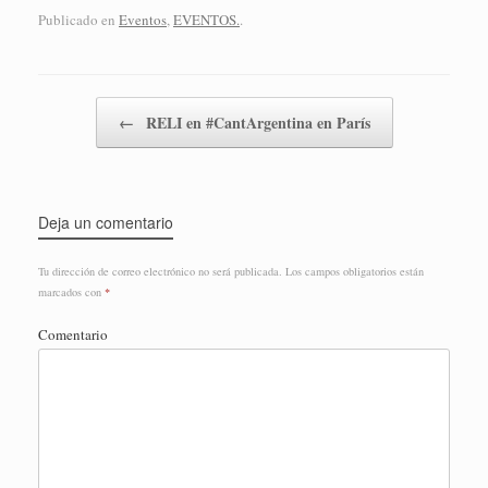
Publicado en
Eventos
,
EVENTOS.
.
Navegador de artículos
←
RELI en #CantArgentina en París
Deja un comentario
Tu dirección de correo electrónico no será publicada.
Los campos obligatorios están
marcados con
*
Comentario